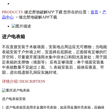
PRODUCTS
缅北禁地破解APP下载
您所在的位置：
首页
>
产
品中心
> 缅北禁地破解APP下载
进户电表箱
不应直接安装于木板墙面，安装地点周边应无可燃物；当电能
表箱安装于户外墙上时，宜选择在庇荫处，正面留有足够的打
开空间，尽量避开屋顶雨水集中排水口和阳光直射处；用于固
定表箱的支撑物（墙面等） 应有足够强度；单个墙面安装集
中表箱数量不宜超过 2 面。 5. 表箱安装后，箱体应垂直、牢
固，进出线遗留孔洞应实施封堵。
详情介绍
/ DESCRIPTION
进户电表箱安装
1. 进户电表箱宜选用非金属外壳表箱，如采用金属外壳表箱，应确保