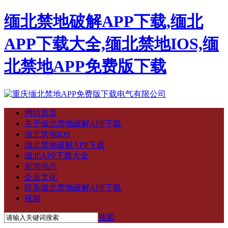
缅北禁地破解APP下载,缅北
APP下载大全,缅北禁地IOS,缅
北禁地APP免费版下载
网站首页
关于缅北禁地破解APP下载
缅北禁地IOS
缅北禁地破解APP下载
缅北APP下载大全
新闻动态
企业文化
联系缅北禁地破解APP下载
视频
搜索