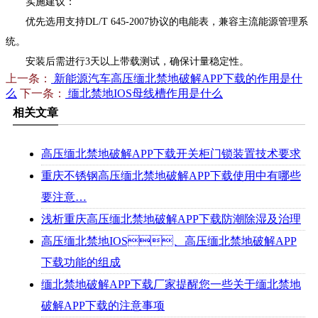
实施建议：
优先选用支持DL/T 645-2007协议的电能表，兼容主流能源管理系
统。
安装后需进行3天以上带载测试，确保计量稳定性。
上一条：
新能源汽车高压缅北禁地破解APP下载的作用是什
么
下一条：
缅北禁地IOS母线槽作用是什么
相关文章
高压缅北禁地破解APP下载开关柜门锁装置技术要求
重庆不锈钢高压缅北禁地破解APP下载使用中有哪些
要注意…
浅析重庆高压缅北禁地破解APP下载防潮除湿及治理
高压缅北禁地IOS、高压缅北禁地破解APP
下载功能的组成
缅北禁地破解APP下载厂家提醒您一些关于缅北禁地
破解APP下载的注意事项