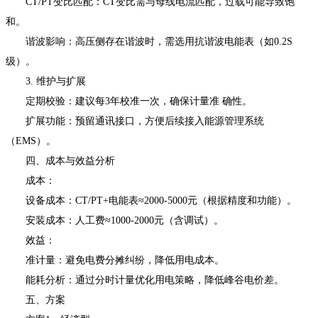
CT/PT变比匹配：CT变比需与母线电流匹配，过载可能导致饱
和。
谐波影响：高压侧存在谐波时，需选用抗谐波电能表（如0.2S
级）。
3. 维护与扩展
定期校验：建议每3年校准一次，确保计量准 确性。
扩展功能：预留通讯接口，方便后续接入能源管理系统
（EMS）。
四、成本与效益分析
成本：
设备成本：CT/PT+电能表≈2000-5000元（根据精度和功能）。
安装成本：人工费≈1000-2000元（含调试）。
效益：
准计量：避免电费分摊纠纷，降低用电成本。
能耗分析：通过分时计量优化用电策略，降低峰谷电价差。
五、方案