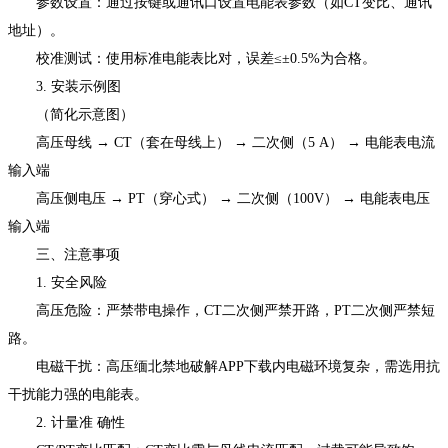
参数设置：通过按键或通讯口设置电能表参数（如CT变比、通讯
地址）。
校准测试：使用标准电能表比对，误差≤±0.5%为合格。
3. 安装示例图
（简化示意图）
高压母线 → CT（套在母线上） → 二次侧（5 A） → 电能表电流
输入端
高压侧电压 → PT（穿心式） → 二次侧（100V） → 电能表电压
输入端
三、注意事项
1. 安全风险
高压危险：严禁带电操作，CT二次侧严禁开路，PT二次侧严禁短
路。
电磁干扰：高压缅北禁地破解APP下载内电磁环境复杂，需选用抗
干扰能力强的电能表。
2. 计量准 确性