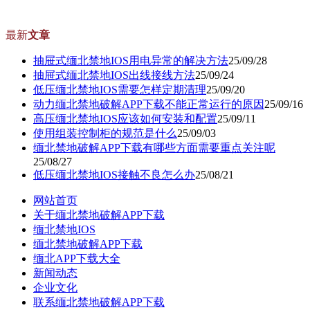
最新
文章
抽屉式缅北禁地IOS用电异常的解决方法
25/09/28
抽屉式缅北禁地IOS出线接线方法
25/09/24
低压缅北禁地IOS需要怎样定期清理
25/09/20
动力缅北禁地破解APP下载不能正常运行的原因
25/09/16
高压缅北禁地IOS应该如何安装和配置
25/09/11
使用组装控制柜的规范是什么
25/09/03
缅北禁地破解APP下载有哪些方面需要重点关注呢
25/08/27
低压缅北禁地IOS接触不良怎么办
25/08/21
网站首页
关于缅北禁地破解APP下载
缅北禁地IOS
缅北禁地破解APP下载
缅北APP下载大全
新闻动态
企业文化
联系缅北禁地破解APP下载