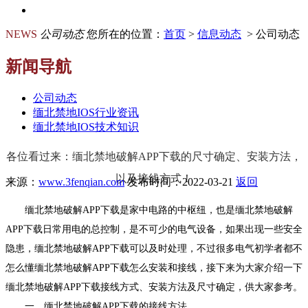
NEWS
公司动态
您所在的位置：
首页
>
信息动态
> 公司动态
新闻导航
公司动态
缅北禁地IOS行业资讯
缅北禁地IOS技术知识
各位看过来：缅北禁地破解APP下载的尺寸确定、安装方法，
以及接线方式！
来源：
www.3fenqian.com
发布时间：2022-03-21
返回
缅北禁地破解APP下载是家中电路的中枢纽，也是缅北禁地破解
APP下载日常用电的总控制，是不可少的电气设备，如果出现一些安全
隐患，缅北禁地破解APP下载可以及时处理，不过很多电气初学者都不
怎么懂缅北禁地破解APP下载怎么安装和接线，接下来为大家介绍一下
缅北禁地破解APP下载接线方式、安装方法及尺寸确定，供大家参考。
一、缅北禁地破解APP下载的接线方法