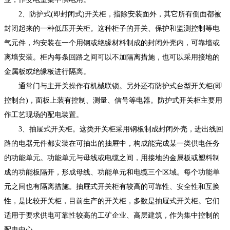
2、防护式(即封闭式)开关柜，指除安装面外，其它所有侧面都被
封闭起来的一种低压开关柜。这种柜子的开关、保护和监测控制等电
气元件，均安装在一个用钢或绝缘材料制成的封闭外壳内，可靠墙或
离墙安装。柜内每条回路之间可以不加隔离措施，也可以采用接地的
金属板或绝缘板进行隔离。
通常门与主开关操作有机械联锁。另外还有防护式台型开关柜(即
控制台)，面板上装有控制、测量、信号等电器。防护式开关柜主要用
作工艺现场的配电装置。
3、抽屉式开关柜。这类开关柜采用钢板制成封闭外壳，进出线回
路的电器元件都安装在可抽出的抽屉中，构成能完成某一类供电任务
的功能单元。功能单元与母线或电缆之间，用接地的金属板或塑料制
成的功能板隔开，形成母线、功能单元和电缆三个区域。每个功能单
元之间也有隔离措施。抽屉式开关柜有较高的可靠性、安全性和互换
性，是比较开关柜，目前生产的开关柜，多数是抽屉式开关柜。它们
适用于要求供电可靠性较高的工矿企业、高层建筑，作为集中控制的
配电中心。