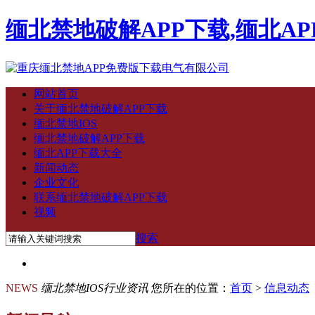
缅北禁地破解APP下载,缅北AP
网站首页
关于缅北禁地破解APP下载
缅北禁地IOS
缅北禁地破解APP下载
缅北APP下载大全
新闻动态
企业文化
联系缅北禁地破解APP下载
视频
搜索
NEWS
缅北禁地IOS行业资讯
您所在的位置：
首页
>
信息动态