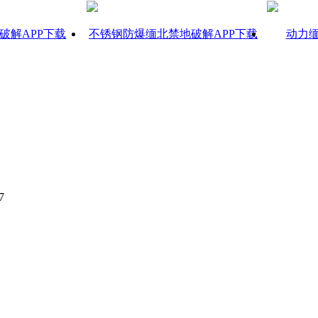
破解APP下载
不锈钢防爆缅北禁地破解APP下载
动力缅
7