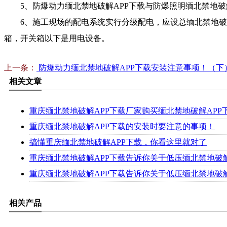
5、防爆动力缅北禁地破解APP下载与防爆照明缅北禁地破解
6、施工现场的配电系统实行分级配电，应设总缅北禁地破
箱，开关箱以下是用电设备。
上一条：
防爆动力缅北禁地破解APP下载安装注意事项！（下
相关文章
重庆缅北禁地破解APP下载厂家购买缅北禁地破解APP下
重庆缅北禁地破解APP下载的安装时要注意的事项！
搞懂重庆缅北禁地破解APP下载，你看这里就对了
重庆缅北禁地破解APP下载告诉你关于低压缅北禁地破解
重庆缅北禁地破解APP下载告诉你关于低压缅北禁地破解
相关产品