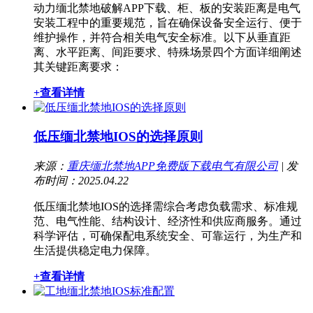
动力缅北禁地破解APP下载、柜、板的安装距离是电气
安装工程中的重要规范，旨在确保设备安全运行、便于
维护操作，并符合相关电气安全标准。以下从垂直距
离、水平距离、间距要求、特殊场景四个方面详细阐述
其关键距离要求：
+查看详情
低压缅北禁地IOS的选择原则
来源：
重庆缅北禁地APP免费版下载电气有限公司
| 发
布时间：2025.04.22
低压缅北禁地IOS的选择需综合考虑负载需求、标准规
范、电气性能、结构设计、经济性和供应商服务。通过
科学评估，可确保配电系统安全、可靠运行，为生产和
生活提供稳定电力保障。
+查看详情