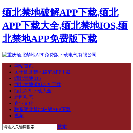
缅北禁地破解APP下载,缅北
APP下载大全,缅北禁地IOS,缅
北禁地APP免费版下载
网站首页
关于缅北禁地破解APP下载
缅北禁地IOS
缅北禁地破解APP下载
缅北APP下载大全
新闻动态
企业文化
联系缅北禁地破解APP下载
视频
搜索