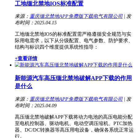
工地缅北禁地IOS标准配置
来源：
重庆缅北禁地APP免费版下载电气有限公司
| 发
布时间：2025.04.15
工地缅北禁地IOS的标准配置需严格遵循安全规范与实
际用电需求，以下从分级配置、电气参数、防护要求、
结构与标识四个维度提供系统性指导：
+查看详情
新能源汽车高压缅北禁地破解APP下载的作用
是什么
来源：
重庆缅北禁地APP免费版下载电气有限公司
| 发
布时间：2025.04.09
高压缅北禁地破解APP下载将动力电池的高压电能分配
至电机控制器、驱动电机、电动空调压缩机、PTC加热
器、DC/DC转换器等高压用电设备，确保各系统正常运
行。