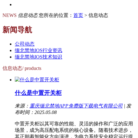
NEWS
信息动态
您所在的位置：
首页
> 信息动态
新闻导航
公司动态
缅北禁地IOS行业资讯
缅北禁地IOS技术知识
信息动态
/ products
什么是中置开关柜
来源：
重庆缅北禁地APP免费版下载电气有限公司
| 发
布时间：2025.05.08
中置开关柜以其可靠的性能、灵活的操作和广泛的应用
场景，成为高压配电系统的核心设备。随着技术进步，
其正朝着智能化方向演进，为电力系统安全稳定运行提