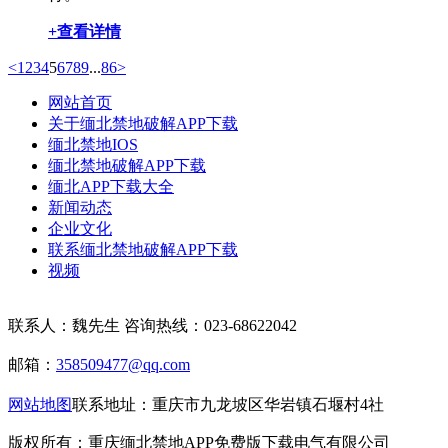
+查看详情
<
1
2
3
4
5
6
7
8
9
...
86
>
网站首页
关于缅北禁地破解APP下载
缅北禁地IOS
缅北禁地破解APP下载
缅北APP下载大全
新闻动态
企业文化
联系缅北禁地破解APP下载
视频
联系人：魏先生
咨询热线：
023-68622042
邮箱：
358509477@qq.com
网站地图
联系地址：
重庆市九龙坡区华岩镇石堰村4社
版权所有：重庆缅北禁地APP免费版下载电气有限公司